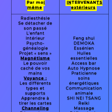
Par moi
INTERVENANTS
même
extérieurs
Radiesthésie
Se détacher de
son passé
L’enfant
intérieur
Feng shui
Psycho-
DEMOKA
généalogie
Essénien
Projet « sens »
Huiles
Magnétisme
essentielles
Le pouvoir
Access bar
caché de vos
Auto Hypnose
mains
Praticienne
Voyance :
soins
Les différents
énergétiques
types et
Communication
supports
animale
Apprendre à
SHI NEI TSANG
tirer les cartes
Reiki
Channeling
Massage