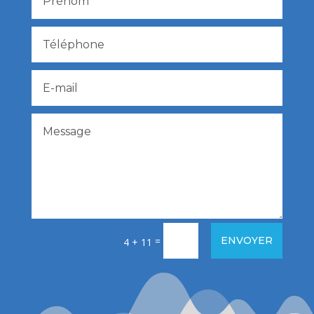
=
ENVOYER
4 + 11