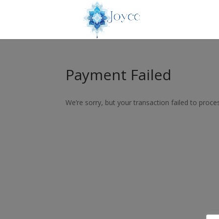
Payment Failed
We’re sorry, but your transaction failed to proces